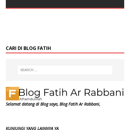
seperti yang kita kenal tidak akan
[…]
Expressing Gratitude adalah ungkapan terima kasih
kepada seseorang yang telah memberikan sesuatu
atau membantu kita dalam masalah Contoh ungkapan
dan respon expressing gratitude Ada beberapa
[…]
CARI DI BLOG FATIH
Selamat datang di Blog saya, Blog Fatih Ar Rabbani,
KUNJUNGI YANG LAINNYA YA