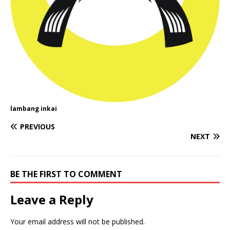
i
n
p
p
r
l
y
p
a
L
m
i
n
k
lambang inkai
PREVIOUS
NEXT
BE THE FIRST TO COMMENT
Leave a Reply
Your email address will not be published.