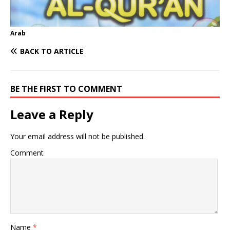
i
n
p
p
r
l
y
p
a
Arab
L
m
BACK TO ARTICLE
i
n
BE THE FIRST TO COMMENT
k
Leave a Reply
Your email address will not be published.
Comment
Name
*