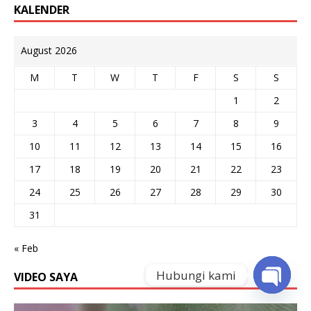
KALENDER
August 2026
M
T
W
T
F
S
S
1
2
3
4
5
6
7
8
9
10
11
12
13
14
15
16
17
18
19
20
21
22
23
24
25
26
27
28
29
30
31
« Feb
Hubungi kami
VIDEO SAYA
O
Video
p