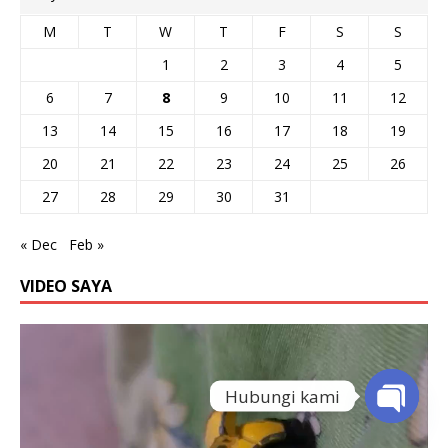
M
T
W
T
F
S
S
1
2
3
4
5
6
7
8
9
10
11
12
13
14
15
16
17
18
19
20
21
22
23
24
25
26
27
28
29
30
31
« Dec
Feb »
VIDEO SAYA
Video
Player
Hubungi kami
O
p